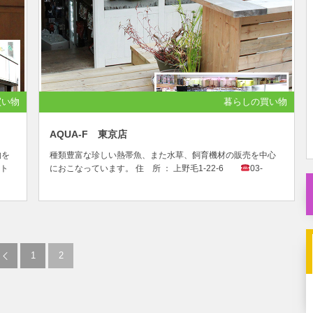
買い物
暮らしの買い物
AQUA-F 東京店
物を
種類豊富な珍しい熱帯魚、また水草、飼育機材の販売を中心
ト
におこなっています。 住 所 ： 上野毛1-22-6
03-
小
6432-3939定休日 ： 火曜営 業 ： 平日13：00～21：...
1
2