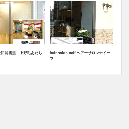
・健康とビューティー
医療・健康とビューティー
社団開雲堂 上野毛あだち
hair salon naif ヘアーサロンナイー
上野歯
ク
フ