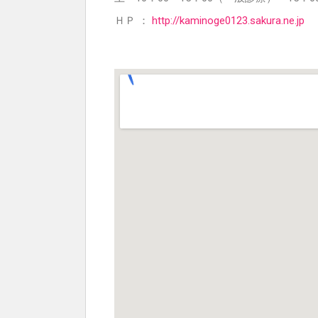
ＨＰ ：
http://kaminoge0123.sakura.ne.jp